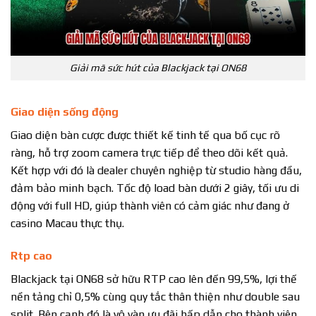
Giải mã sức hút của Blackjack tại ON68
Giao diện sống động
Giao diện bàn cược được thiết kế tinh tế qua bố cục rõ
ràng, hỗ trợ zoom camera trực tiếp để theo dõi kết quả.
Kết hợp với đó là dealer chuyên nghiệp từ studio hàng đầu,
đảm bảo minh bạch. Tốc độ load bàn dưới 2 giây, tối ưu di
động với full HD, giúp thành viên có cảm giác như đang ở
casino Macau thực thụ.
Rtp cao
Blackjack tại ON68 sở hữu RTP cao lên đến 99,5%, lợi thế
nền tảng chỉ 0,5% cùng quy tắc thân thiện như double sau
split. Bên cạnh đó là vô vàn ưu đãi hấp dẫn cho thành viên