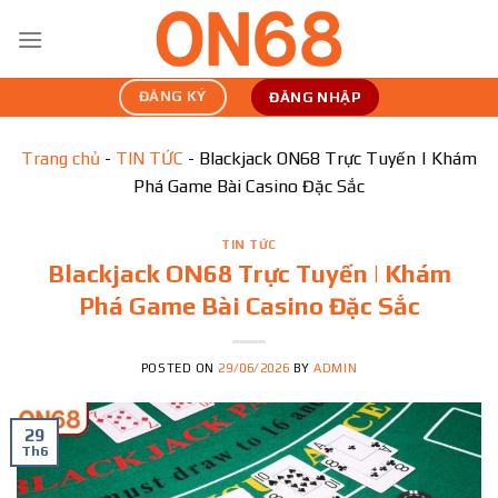
Skip
to
content
ĐĂNG KÝ
ĐĂNG NHẬP
Trang chủ
-
TIN TỨC
-
Blackjack ON68 Trực Tuyến | Khám
Phá Game Bài Casino Đặc Sắc
TIN TỨC
Blackjack ON68 Trực Tuyến | Khám
Phá Game Bài Casino Đặc Sắc
POSTED ON
29/06/2026
BY
ADMIN
29
Th6