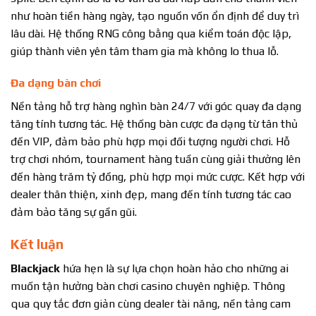
như hoàn tiền hàng ngày, tạo nguồn vốn ổn định để duy trì
lâu dài. Hệ thống RNG công bằng qua kiểm toán độc lập,
giúp thành viên yên tâm tham gia mà không lo thua lỗ.
Đa dạng bàn chơi
Nền tảng hỗ trợ hàng nghìn bàn 24/7 với góc quay đa dạng
tăng tính tương tác. Hệ thống bàn cược đa dạng từ tân thủ
đến VIP, đảm bảo phù hợp mọi đối tượng người chơi. Hỗ
trợ chơi nhóm, tournament hàng tuần cùng giải thưởng lên
đến hàng trăm tỷ đồng, phù hợp mọi mức cược. Kết hợp với
dealer thân thiện, xinh đẹp, mang đến tính tương tác cao
đảm bảo tăng sự gần gũi.
Kết luận
Blackjack
hứa hẹn là sự lựa chọn hoàn hảo cho những ai
muốn tận hưởng bàn chơi casino chuyên nghiệp. Thông
qua quy tắc đơn giản cùng dealer tài năng, nền tảng cam