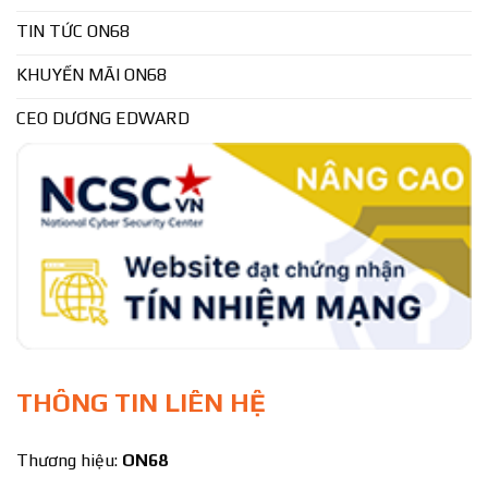
TIN TỨC ON68
KHUYẾN MÃI ON68
CEO DƯƠNG EDWARD
THÔNG TIN LIÊN HỆ
Thương hiệu:
ON68